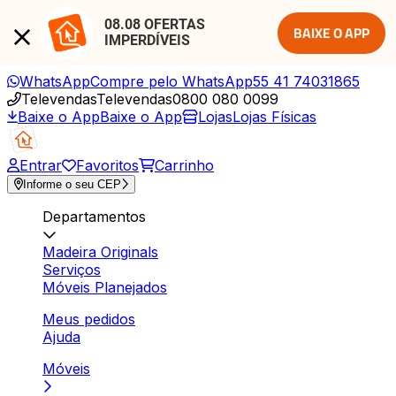
08.08 OFERTAS 
BAIXE O APP
IMPERDÍVEIS
WhatsApp
Compre pelo WhatsApp
55 41 74031865
Televendas
Televendas
0800 080 0099
Baixe o App
Baixe o App
Lojas
Lojas Físicas
Entrar
Favoritos
Carrinho
Informe o seu CEP
Departamentos
Madeira Originals
Serviços
Móveis Planejados
Meus pedidos
Ajuda
Móveis