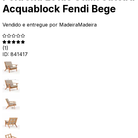
Acquablock Fendi Bege
Vendido e entregue por
MadeiraMadeira
(
1
)
ID:
841417