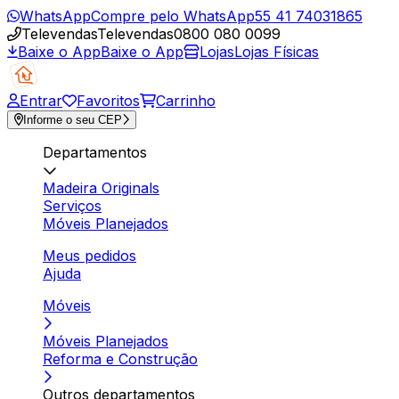
WhatsApp
Compre pelo WhatsApp
55 41 74031865
Televendas
Televendas
0800 080 0099
Baixe o App
Baixe o App
Lojas
Lojas Físicas
Entrar
Favoritos
Carrinho
Informe o seu CEP
Departamentos
Madeira Originals
Serviços
Móveis Planejados
Meus pedidos
Ajuda
Móveis
Móveis Planejados
Reforma e Construção
Outros departamentos