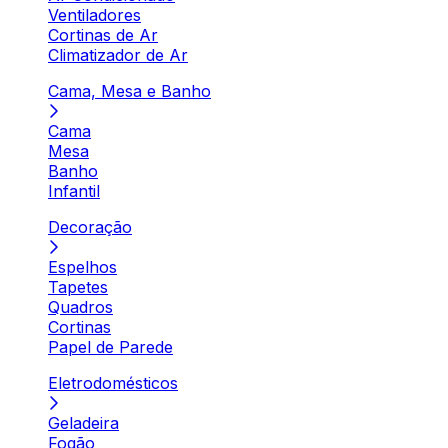
Ventiladores
Cortinas de Ar
Climatizador de Ar
Cama, Mesa e Banho
Cama
Mesa
Banho
Infantil
Decoração
Espelhos
Tapetes
Quadros
Cortinas
Papel de Parede
Eletrodomésticos
Geladeira
Fogão