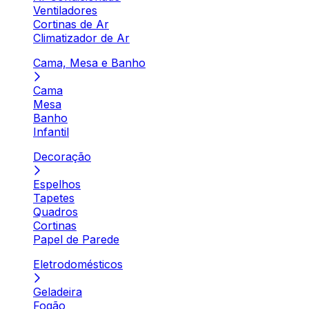
Ventiladores
Cortinas de Ar
Climatizador de Ar
Cama, Mesa e Banho
Cama
Mesa
Banho
Infantil
Decoração
Espelhos
Tapetes
Quadros
Cortinas
Papel de Parede
Eletrodomésticos
Geladeira
Fogão