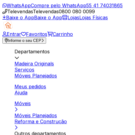
WhatsApp
Compre pelo WhatsApp
55 41 74031865
Televendas
Televendas
0800 080 0099
Baixe o App
Baixe o App
Lojas
Lojas Físicas
Entrar
Favoritos
Carrinho
Informe o seu CEP
Departamentos
Madeira Originals
Serviços
Móveis Planejados
Meus pedidos
Ajuda
Móveis
Móveis Planejados
Reforma e Construção
Outros departamentos