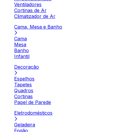
Ventiladores
Cortinas de Ar
Climatizador de Ar
Cama, Mesa e Banho
Cama
Mesa
Banho
Infantil
Decoração
Espelhos
Tapetes
Quadros
Cortinas
Papel de Parede
Eletrodomésticos
Geladeira
Fogão