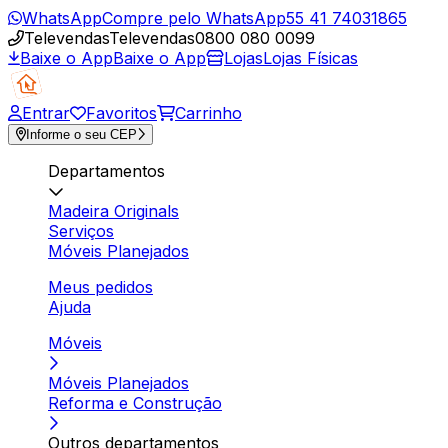
WhatsApp
Compre pelo WhatsApp
55 41 74031865
Televendas
Televendas
0800 080 0099
Baixe o App
Baixe o App
Lojas
Lojas Físicas
Entrar
Favoritos
Carrinho
Informe o seu CEP
Departamentos
Madeira Originals
Serviços
Móveis Planejados
Meus pedidos
Ajuda
Móveis
Móveis Planejados
Reforma e Construção
Outros departamentos