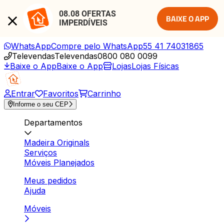
08.08 OFERTAS 
BAIXE O APP
IMPERDÍVEIS
WhatsApp
Compre pelo WhatsApp
55 41 74031865
Televendas
Televendas
0800 080 0099
Baixe o App
Baixe o App
Lojas
Lojas Físicas
Entrar
Favoritos
Carrinho
Informe o seu CEP
Departamentos
Madeira Originals
Serviços
Móveis Planejados
Meus pedidos
Ajuda
Móveis