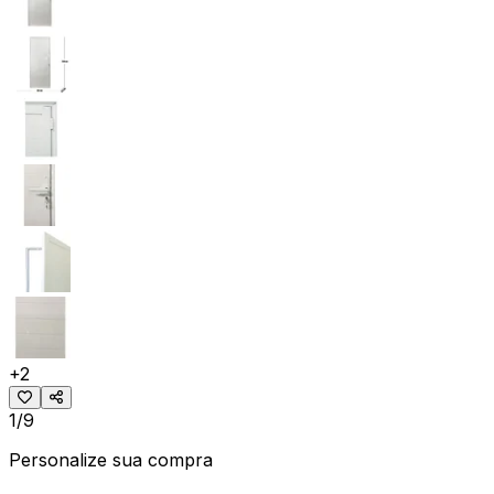
+
2
1/9
Personalize sua compra