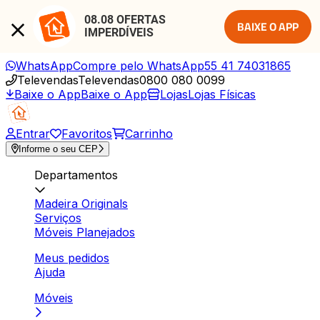
08.08 OFERTAS 
BAIXE O APP
IMPERDÍVEIS
WhatsApp
Compre pelo WhatsApp
55 41 74031865
Televendas
Televendas
0800 080 0099
Baixe o App
Baixe o App
Lojas
Lojas Físicas
Entrar
Favoritos
Carrinho
Informe o seu CEP
Departamentos
Madeira Originals
Serviços
Móveis Planejados
Meus pedidos
Ajuda
Móveis