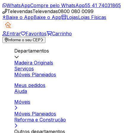
WhatsApp
Compre pelo WhatsApp
55 41 74031865
Televendas
Televendas
0800 080 0099
Baixe o App
Baixe o App
Lojas
Lojas Físicas
Entrar
Favoritos
Carrinho
Informe o seu CEP
Departamentos
Madeira Originals
Serviços
Móveis Planejados
Meus pedidos
Ajuda
Móveis
Móveis Planejados
Reforma e Construção
Outros departamentos