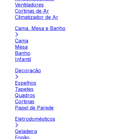
Ventiladores
Cortinas de Ar
Climatizador de Ar
Cama, Mesa e Banho
Cama
Mesa
Banho
Infantil
Decoração
Espelhos
Tapetes
Quadros
Cortinas
Papel de Parede
Eletrodomésticos
Geladeira
Fogão