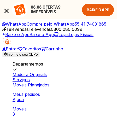
08.08 OFERTAS 
BAIXE O APP
IMPERDÍVEIS
WhatsApp
Compre pelo WhatsApp
55 41 74031865
Televendas
Televendas
0800 080 0099
Baixe o App
Baixe o App
Lojas
Lojas Físicas
Entrar
Favoritos
Carrinho
Informe o seu CEP
Departamentos
Madeira Originals
Serviços
Móveis Planejados
Meus pedidos
Ajuda
Móveis