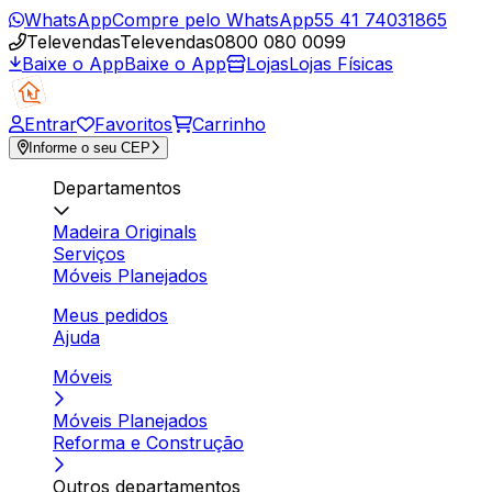
WhatsApp
Compre pelo WhatsApp
55 41 74031865
Televendas
Televendas
0800 080 0099
Baixe o App
Baixe o App
Lojas
Lojas Físicas
Entrar
Favoritos
Carrinho
Informe o seu CEP
Departamentos
Madeira Originals
Serviços
Móveis Planejados
Meus pedidos
Ajuda
Móveis
Móveis Planejados
Reforma e Construção
Outros departamentos