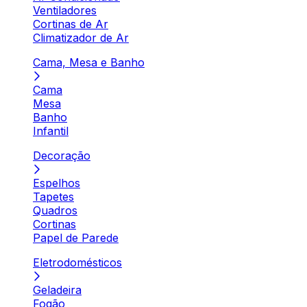
Ventiladores
Cortinas de Ar
Climatizador de Ar
Cama, Mesa e Banho
Cama
Mesa
Banho
Infantil
Decoração
Espelhos
Tapetes
Quadros
Cortinas
Papel de Parede
Eletrodomésticos
Geladeira
Fogão