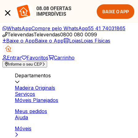
08.08 OFERTAS 
BAIXE O APP
IMPERDÍVEIS
WhatsApp
Compre pelo WhatsApp
55 41 74031865
Televendas
Televendas
0800 080 0099
Baixe o App
Baixe o App
Lojas
Lojas Físicas
Entrar
Favoritos
Carrinho
Informe o seu CEP
Departamentos
Madeira Originals
Serviços
Móveis Planejados
Meus pedidos
Ajuda
Móveis