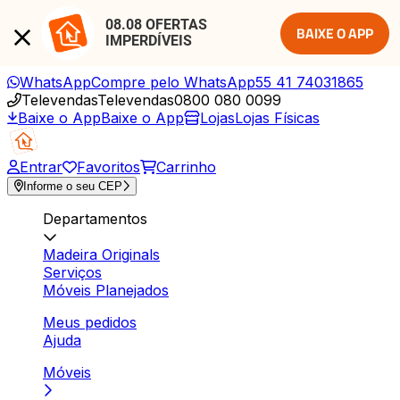
08.08 OFERTAS 
BAIXE O APP
IMPERDÍVEIS
WhatsApp
Compre pelo WhatsApp
55 41 74031865
Televendas
Televendas
0800 080 0099
Baixe o App
Baixe o App
Lojas
Lojas Físicas
Entrar
Favoritos
Carrinho
Informe o seu CEP
Departamentos
Madeira Originals
Serviços
Móveis Planejados
Meus pedidos
Ajuda
Móveis