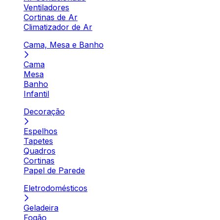
Ventiladores
Cortinas de Ar
Climatizador de Ar
Cama, Mesa e Banho
Cama
Mesa
Banho
Infantil
Decoração
Espelhos
Tapetes
Quadros
Cortinas
Papel de Parede
Eletrodomésticos
Geladeira
Fogão