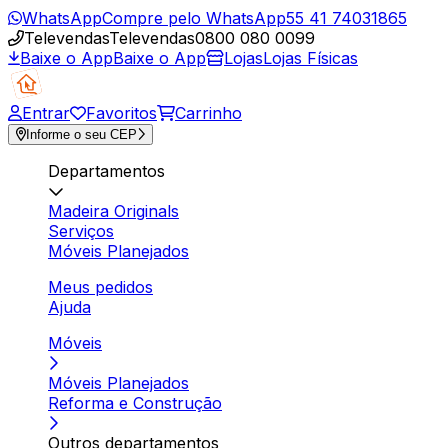
WhatsApp
Compre pelo WhatsApp
55 41 74031865
Televendas
Televendas
0800 080 0099
Baixe o App
Baixe o App
Lojas
Lojas Físicas
Entrar
Favoritos
Carrinho
Informe o seu CEP
Departamentos
Madeira Originals
Serviços
Móveis Planejados
Meus pedidos
Ajuda
Móveis
Móveis Planejados
Reforma e Construção
Outros departamentos