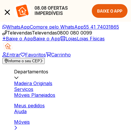
08.08 OFERTAS 
BAIXE O APP
IMPERDÍVEIS
WhatsApp
Compre pelo WhatsApp
55 41 74031865
Televendas
Televendas
0800 080 0099
Baixe o App
Baixe o App
Lojas
Lojas Físicas
Entrar
Favoritos
Carrinho
Informe o seu CEP
Departamentos
Madeira Originals
Serviços
Móveis Planejados
Meus pedidos
Ajuda
Móveis