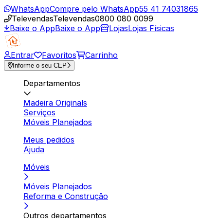
WhatsApp
Compre pelo WhatsApp
55 41 74031865
Televendas
Televendas
0800 080 0099
Baixe o App
Baixe o App
Lojas
Lojas Físicas
Entrar
Favoritos
Carrinho
Informe o seu CEP
Departamentos
Madeira Originals
Serviços
Móveis Planejados
Meus pedidos
Ajuda
Móveis
Móveis Planejados
Reforma e Construção
Outros departamentos