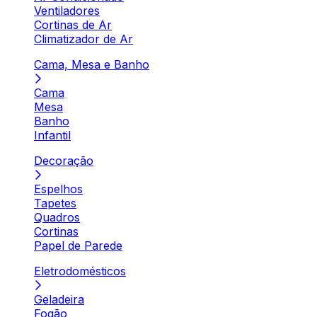
Ventiladores
Cortinas de Ar
Climatizador de Ar
Cama, Mesa e Banho
Cama
Mesa
Banho
Infantil
Decoração
Espelhos
Tapetes
Quadros
Cortinas
Papel de Parede
Eletrodomésticos
Geladeira
Fogão