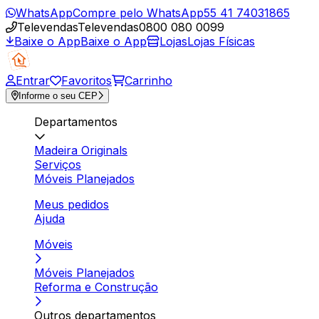
WhatsApp
Compre pelo WhatsApp
55 41 74031865
Televendas
Televendas
0800 080 0099
Baixe o App
Baixe o App
Lojas
Lojas Físicas
Entrar
Favoritos
Carrinho
Informe o seu CEP
Departamentos
Madeira Originals
Serviços
Móveis Planejados
Meus pedidos
Ajuda
Móveis
Móveis Planejados
Reforma e Construção
Outros departamentos