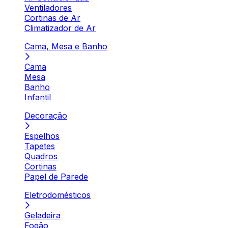
Ventiladores
Cortinas de Ar
Climatizador de Ar
Cama, Mesa e Banho
Cama
Mesa
Banho
Infantil
Decoração
Espelhos
Tapetes
Quadros
Cortinas
Papel de Parede
Eletrodomésticos
Geladeira
Fogão