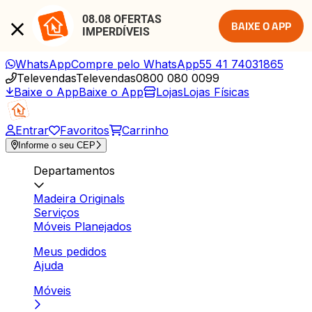
08.08 OFERTAS 
BAIXE O APP
IMPERDÍVEIS
WhatsApp
Compre pelo WhatsApp
55 41 74031865
Televendas
Televendas
0800 080 0099
Baixe o App
Baixe o App
Lojas
Lojas Físicas
Entrar
Favoritos
Carrinho
Informe o seu CEP
Departamentos
Madeira Originals
Serviços
Móveis Planejados
Meus pedidos
Ajuda
Móveis