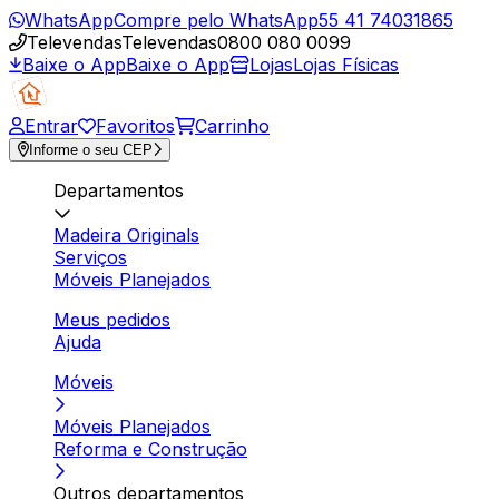
WhatsApp
Compre pelo WhatsApp
55 41 74031865
Televendas
Televendas
0800 080 0099
Baixe o App
Baixe o App
Lojas
Lojas Físicas
Entrar
Favoritos
Carrinho
Informe o seu CEP
Departamentos
Madeira Originals
Serviços
Móveis Planejados
Meus pedidos
Ajuda
Móveis
Móveis Planejados
Reforma e Construção
Outros departamentos