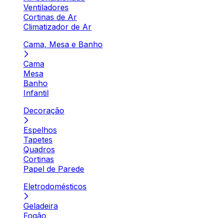
Ventiladores
Cortinas de Ar
Climatizador de Ar
Cama, Mesa e Banho
Cama
Mesa
Banho
Infantil
Decoração
Espelhos
Tapetes
Quadros
Cortinas
Papel de Parede
Eletrodomésticos
Geladeira
Fogão