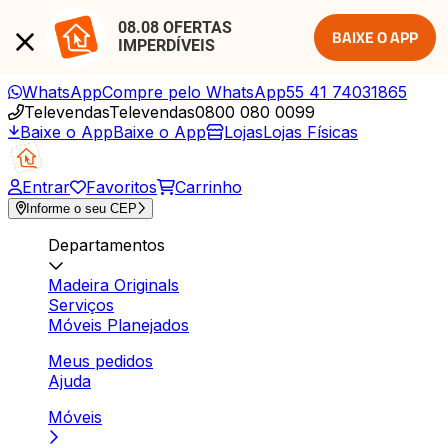
08.08 OFERTAS 
BAIXE O APP
IMPERDÍVEIS
WhatsApp
Compre pelo WhatsApp
55 41 74031865
Televendas
Televendas
0800 080 0099
Baixe o App
Baixe o App
Lojas
Lojas Físicas
Entrar
Favoritos
Carrinho
Informe o seu CEP
Departamentos
Madeira Originals
Serviços
Móveis Planejados
Meus pedidos
Ajuda
Móveis