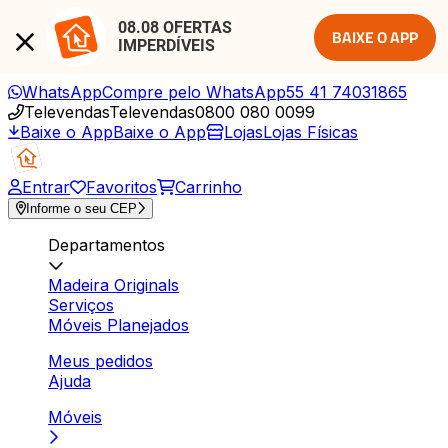
08.08 OFERTAS 
BAIXE O APP
IMPERDÍVEIS
WhatsApp
Compre pelo WhatsApp
55 41 74031865
Televendas
Televendas
0800 080 0099
Baixe o App
Baixe o App
Lojas
Lojas Físicas
Entrar
Favoritos
Carrinho
Informe o seu CEP
Departamentos
Madeira Originals
Serviços
Móveis Planejados
Meus pedidos
Ajuda
Móveis