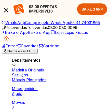
08.08 OFERTAS 
BAIXE O APP
IMPERDÍVEIS
WhatsApp
Compre pelo WhatsApp
55 41 74031865
Televendas
Televendas
0800 080 0099
Baixe o App
Baixe o App
Lojas
Lojas Físicas
Entrar
Favoritos
Carrinho
Informe o seu CEP
Departamentos
Madeira Originals
Serviços
Móveis Planejados
Meus pedidos
Ajuda
Móveis