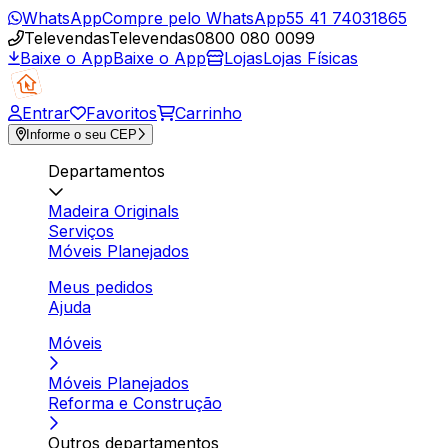
WhatsApp
Compre pelo WhatsApp
55 41 74031865
Televendas
Televendas
0800 080 0099
Baixe o App
Baixe o App
Lojas
Lojas Físicas
Entrar
Favoritos
Carrinho
Informe o seu CEP
Departamentos
Madeira Originals
Serviços
Móveis Planejados
Meus pedidos
Ajuda
Móveis
Móveis Planejados
Reforma e Construção
Outros departamentos