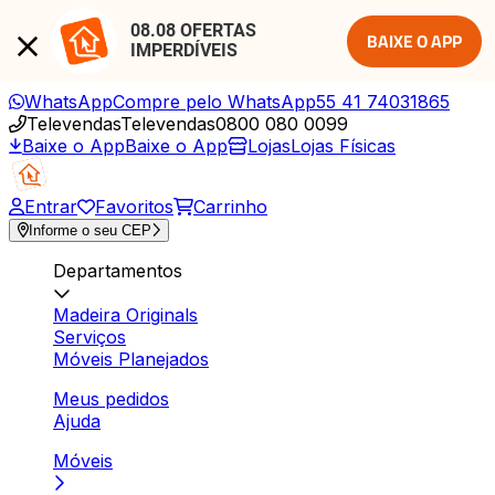
08.08 OFERTAS 
BAIXE O APP
IMPERDÍVEIS
WhatsApp
Compre pelo WhatsApp
55 41 74031865
Televendas
Televendas
0800 080 0099
Baixe o App
Baixe o App
Lojas
Lojas Físicas
Entrar
Favoritos
Carrinho
Informe o seu CEP
Departamentos
Madeira Originals
Serviços
Móveis Planejados
Meus pedidos
Ajuda
Móveis