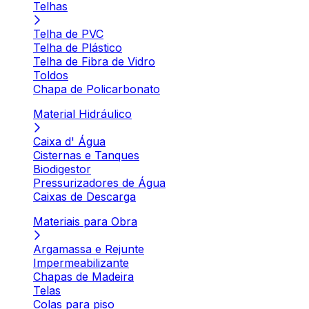
Telhas
Telha de PVC
Telha de Plástico
Telha de Fibra de Vidro
Toldos
Chapa de Policarbonato
Material Hidráulico
Caixa d' Água
Cisternas e Tanques
Biodigestor
Pressurizadores de Água
Caixas de Descarga
Materiais para Obra
Argamassa e Rejunte
Impermeabilizante
Chapas de Madeira
Telas
Colas para piso