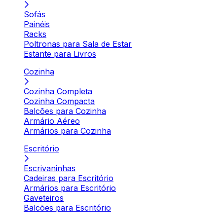
Sofás
Painéis
Racks
Poltronas para Sala de Estar
Estante para Livros
Cozinha
Cozinha Completa
Cozinha Compacta
Balcões para Cozinha
Armário Aéreo
Armários para Cozinha
Escritório
Escrivaninhas
Cadeiras para Escritório
Armários para Escritório
Gaveteiros
Balcões para Escritório