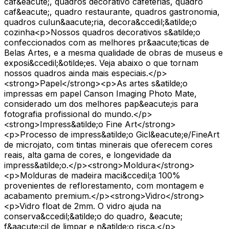
caf&eacute;, quadros decorativo cafeterias, quadro
caf&eacute;, quadro restaurante, quadros gastronomia,
quadros culun&aacute;ria, decora&ccedil;&atilde;o
cozinha<p>Nossos quadros decorativos s&atilde;o
confeccionados com as melhores pr&aacute;ticas de
Belas Artes, e a mesma qualidade de obras de museus e
exposi&ccedil;&otilde;es. Veja abaixo o que tornam
nossos quadros ainda mais especiais.</p>
<strong>Papel</strong><p>As artes s&atilde;o
impressas em papel Canson Imaging Photo Mate,
considerado um dos melhores pap&eacute;is para
fotografia profissional do mundo.</p>
<strong>Impress&atilde;o Fine Art</strong>
<p>Processo de impress&atilde;o Gicl&eacute;e/FineArt
de microjato, com tintas minerais que oferecem cores
reais, alta gama de cores, e longevidade da
impress&atilde;o.</p><strong>Moldura</strong>
<p>Molduras de madeira maci&ccedil;a 100%
provenientes de reflorestamento, com montagem e
acabamento premium.</p><strong>Vidro</strong>
<p>Vidro float de 2mm. O vidro ajuda na
conserva&ccedil;&atilde;o do quadro, &eacute;
f&aacute;cil de limpar e n&atilde;o risca.</p>