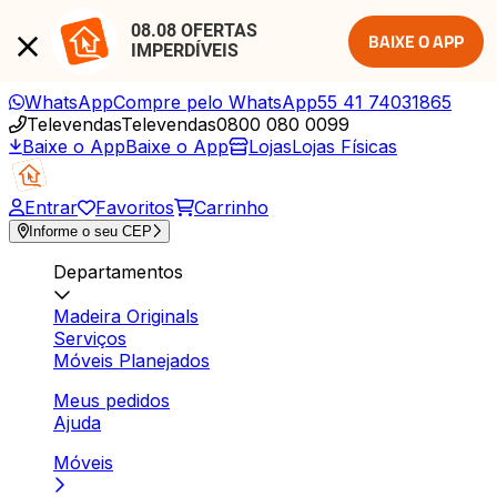
08.08 OFERTAS 
BAIXE O APP
IMPERDÍVEIS
WhatsApp
Compre pelo WhatsApp
55 41 74031865
Televendas
Televendas
0800 080 0099
Baixe o App
Baixe o App
Lojas
Lojas Físicas
Entrar
Favoritos
Carrinho
Informe o seu CEP
Departamentos
Madeira Originals
Serviços
Móveis Planejados
Meus pedidos
Ajuda
Móveis