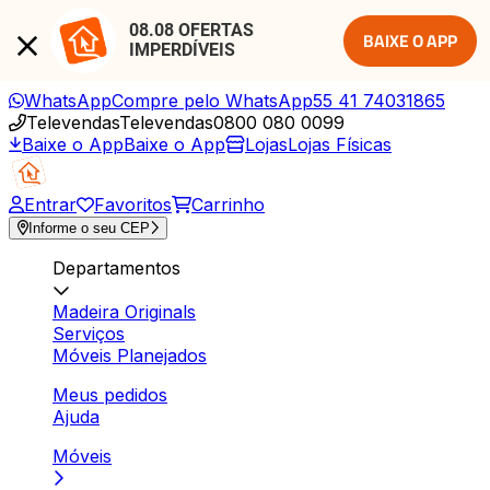
08.08 OFERTAS 
BAIXE O APP
IMPERDÍVEIS
WhatsApp
Compre pelo WhatsApp
55 41 74031865
Televendas
Televendas
0800 080 0099
Baixe o App
Baixe o App
Lojas
Lojas Físicas
Entrar
Favoritos
Carrinho
Informe o seu CEP
Departamentos
Madeira Originals
Serviços
Móveis Planejados
Meus pedidos
Ajuda
Móveis