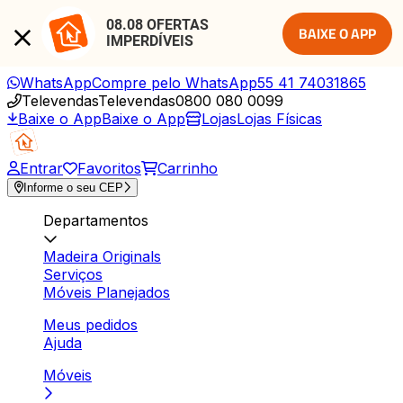
08.08 OFERTAS 
BAIXE O APP
IMPERDÍVEIS
WhatsApp
Compre pelo WhatsApp
55 41 74031865
Televendas
Televendas
0800 080 0099
Baixe o App
Baixe o App
Lojas
Lojas Físicas
Entrar
Favoritos
Carrinho
Informe o seu CEP
Departamentos
Madeira Originals
Serviços
Móveis Planejados
Meus pedidos
Ajuda
Móveis