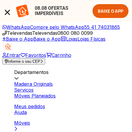
08.08 OFERTAS 
BAIXE O APP
IMPERDÍVEIS
WhatsApp
Compre pelo WhatsApp
55 41 74031865
Televendas
Televendas
0800 080 0099
Baixe o App
Baixe o App
Lojas
Lojas Físicas
Entrar
Favoritos
Carrinho
Informe o seu CEP
Departamentos
Madeira Originals
Serviços
Móveis Planejados
Meus pedidos
Ajuda
Móveis