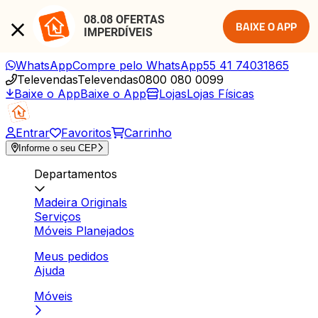
08.08 OFERTAS 
BAIXE O APP
IMPERDÍVEIS
WhatsApp
Compre pelo WhatsApp
55 41 74031865
Televendas
Televendas
0800 080 0099
Baixe o App
Baixe o App
Lojas
Lojas Físicas
Entrar
Favoritos
Carrinho
Informe o seu CEP
Departamentos
Madeira Originals
Serviços
Móveis Planejados
Meus pedidos
Ajuda
Móveis