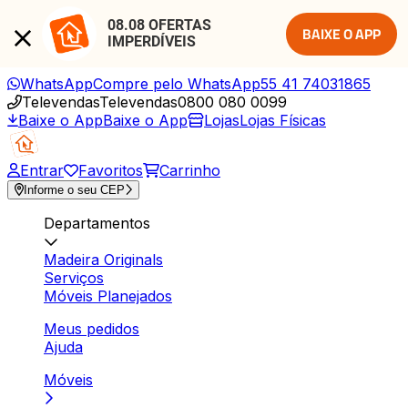
08.08 OFERTAS 
BAIXE O APP
IMPERDÍVEIS
WhatsApp
Compre pelo WhatsApp
55 41 74031865
Televendas
Televendas
0800 080 0099
Baixe o App
Baixe o App
Lojas
Lojas Físicas
Entrar
Favoritos
Carrinho
Informe o seu CEP
Departamentos
Madeira Originals
Serviços
Móveis Planejados
Meus pedidos
Ajuda
Móveis