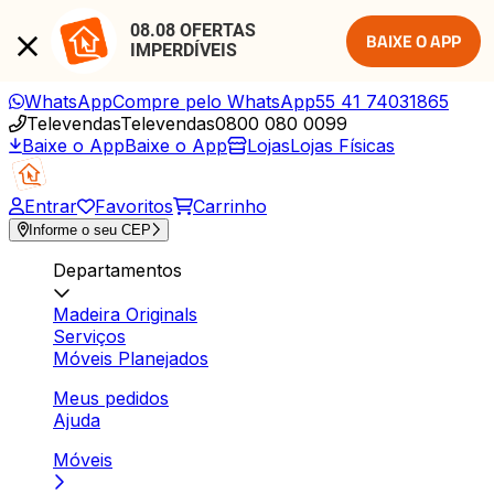
08.08 OFERTAS 
BAIXE O APP
IMPERDÍVEIS
WhatsApp
Compre pelo WhatsApp
55 41 74031865
Televendas
Televendas
0800 080 0099
Baixe o App
Baixe o App
Lojas
Lojas Físicas
Entrar
Favoritos
Carrinho
Informe o seu CEP
Departamentos
Madeira Originals
Serviços
Móveis Planejados
Meus pedidos
Ajuda
Móveis