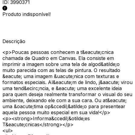
ID:
3990371
Produto indisponível!
Descrição
<p>Poucas pessoas conhecem a t&eacute;cnica
chamada de Quadro em Canvas. Ela consiste em
imprimir a imagem sobre uma tela de algod&atilde;o
muito parecida com as telas de pintura. O resultado
&eacute; uma imagem &uacute;nica com texturas e
formatos especiais. Al&eacute;m de lindo, j&aacute; virou
uma tend&ecirc;ncia, e &eacute; uma excelente ideia
para quem deseja realmente transformar o visual do seu
ambiente, deixando ele com a sua cara. Ou at&eacute;
uma &oacute;tima op&ccedil;&atilde;o para presentear
aquela pessoa muito especial em sua vida!</p>
<p><strong>Informa&ccedil;&otilde;es
T&eacute;cnicas</strong></p>
<ul>