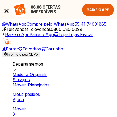
08.08 OFERTAS 
BAIXE O APP
IMPERDÍVEIS
WhatsApp
Compre pelo WhatsApp
55 41 74031865
Televendas
Televendas
0800 080 0099
Baixe o App
Baixe o App
Lojas
Lojas Físicas
Entrar
Favoritos
Carrinho
Informe o seu CEP
Departamentos
Madeira Originals
Serviços
Móveis Planejados
Meus pedidos
Ajuda
Móveis