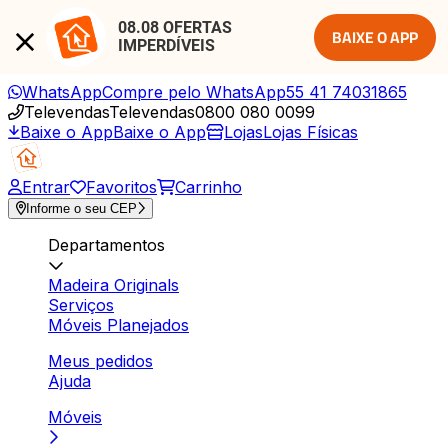
08.08 OFERTAS 
BAIXE O APP
IMPERDÍVEIS
WhatsApp
Compre pelo WhatsApp
55 41 74031865
Televendas
Televendas
0800 080 0099
Baixe o App
Baixe o App
Lojas
Lojas Físicas
Entrar
Favoritos
Carrinho
Informe o seu CEP
Departamentos
Madeira Originals
Serviços
Móveis Planejados
Meus pedidos
Ajuda
Móveis