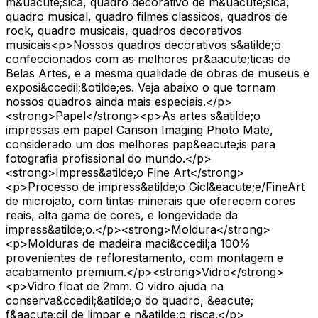
m&uacute;sica, quadro decorativo de m&uacute;sica,
quadro musical, quadro filmes classicos, quadros de
rock, quadro musicais, quadros decorativos
musicais<p>Nossos quadros decorativos s&atilde;o
confeccionados com as melhores pr&aacute;ticas de
Belas Artes, e a mesma qualidade de obras de museus e
exposi&ccedil;&otilde;es. Veja abaixo o que tornam
nossos quadros ainda mais especiais.</p>
<strong>Papel</strong><p>As artes s&atilde;o
impressas em papel Canson Imaging Photo Mate,
considerado um dos melhores pap&eacute;is para
fotografia profissional do mundo.</p>
<strong>Impress&atilde;o Fine Art</strong>
<p>Processo de impress&atilde;o Gicl&eacute;e/FineArt
de microjato, com tintas minerais que oferecem cores
reais, alta gama de cores, e longevidade da
impress&atilde;o.</p><strong>Moldura</strong>
<p>Molduras de madeira maci&ccedil;a 100%
provenientes de reflorestamento, com montagem e
acabamento premium.</p><strong>Vidro</strong>
<p>Vidro float de 2mm. O vidro ajuda na
conserva&ccedil;&atilde;o do quadro, &eacute;
f&aacute;cil de limpar e n&atilde;o risca.</p>