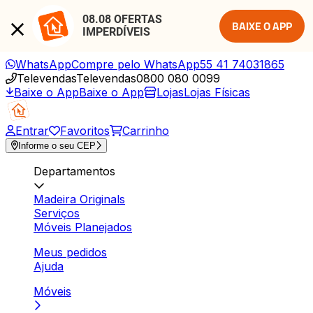
08.08 OFERTAS 
BAIXE O APP
IMPERDÍVEIS
WhatsApp
Compre pelo WhatsApp
55 41 74031865
Televendas
Televendas
0800 080 0099
Baixe o App
Baixe o App
Lojas
Lojas Físicas
Entrar
Favoritos
Carrinho
Informe o seu CEP
Departamentos
Madeira Originals
Serviços
Móveis Planejados
Meus pedidos
Ajuda
Móveis