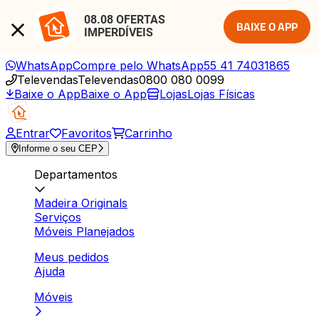
08.08 OFERTAS 
BAIXE O APP
IMPERDÍVEIS
WhatsApp
Compre pelo WhatsApp
55 41 74031865
Televendas
Televendas
0800 080 0099
Baixe o App
Baixe o App
Lojas
Lojas Físicas
Entrar
Favoritos
Carrinho
Informe o seu CEP
Departamentos
Madeira Originals
Serviços
Móveis Planejados
Meus pedidos
Ajuda
Móveis