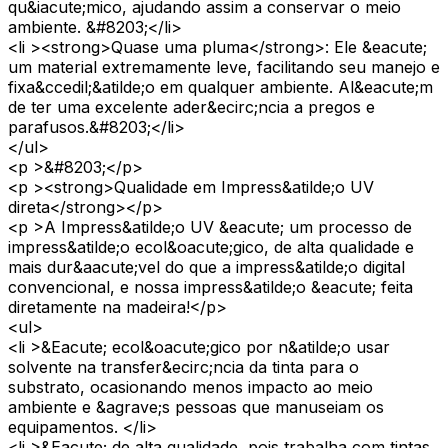
qu&iacute;mico, ajudando assim a conservar o meio
ambiente. &#8203;</li>
<li ><strong>Quase uma pluma</strong>: Ele &eacute;
um material extremamente leve, facilitando seu manejo e
fixa&ccedil;&atilde;o em qualquer ambiente. Al&eacute;m
de ter uma excelente ader&ecirc;ncia a pregos e
parafusos.&#8203;</li>
</ul>
<p >&#8203;</p>
<p ><strong>Qualidade em Impress&atilde;o UV
direta</strong></p>
<p >A Impress&atilde;o UV &eacute; um processo de
impress&atilde;o ecol&oacute;gico, de alta qualidade e
mais dur&aacute;vel do que a impress&atilde;o digital
convencional, e nossa impress&atilde;o &eacute; feita
diretamente na madeira!</p>
<ul>
<li >&Eacute; ecol&oacute;gico por n&atilde;o usar
solvente na transfer&ecirc;ncia da tinta para o
substrato, ocasionando menos impacto ao meio
ambiente e &agrave;s pessoas que manuseiam os
equipamentos. </li>
<li >&Eacute; de alta qualidade, pois trabalha com tintas