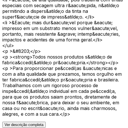
especiais com secagem ultra r&aacute;pida, n&atilde;o
permitindo a dispers&atilde;o da tinta na
superf&iacute;cie de impress&atilde;o. </li>
<li >&Eacute; mais dur&aacute;vel porque &eacute;
impresso em um substrato menos vulner&aacute;vel,
portanto, mais resistente &agrave; intemp&eacute;ries,
impactos e acidentes de uma forma geral.</li>
</ul>
<p >&#8203;</p>
<p ><strong>Todos nossos produtos s&atilde;o de
fabrica&ccedil;&atilde;o pr&oacute;pria.</strong></p>
<p >Para proporcionar pe&ccedil;as &uacute;nicas e
com a alta qualidade que prezamos, temos orgulho em
ter fabrica&ccedil;&atilde;o pr&oacute;pria e brasileira.
Trabalhamos com um rigoroso processo de
inspe&ccedil;&atilde;o individual em cada pe&ccedil;a,
para que os produtos saiam prontos, diretamente de
nossa f&aacute;brica, para deixar o seu ambiente, em
casa ou no escrit&oacute;rio, ainda mais charmosos,
alegres, e com a sua cara.</p>
Ver descrição completa