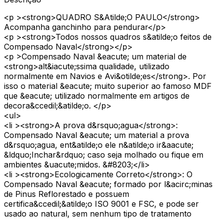
<p ><strong>QUADRO S&Atilde;O PAULO</strong>
Acompanha ganchinho para pendurar</p>
<p ><strong>Todos nossos quadros s&atilde;o feitos de
Compensado Naval</strong></p>
<p >Compensado Naval &eacute; um material de
<strong>alt&iacute;ssima qualidade, utilizado
normalmente em Navios e Avi&otilde;es</strong>. Por
isso o material &eacute; muito superior ao famoso MDF
que &eacute; utilizado normalmente em artigos de
decora&ccedil;&atilde;o. </p>
<ul>
<li ><strong>A prova d&rsquo;agua</strong>:
Compensado Naval &eacute; um material a prova
d&rsquo;agua, ent&atilde;o ele n&atilde;o ir&aacute;
&ldquo;Inchar&rdquo; caso seja molhado ou fique em
ambientes &uacute;midos. &#8203;</li>
<li ><strong>Ecologicamente Correto</strong>: O
Compensado Naval &eacute; formado por l&acirc;minas
de Pinus Reflorestado e possuem
certifica&ccedil;&atilde;o ISO 9001 e FSC, e pode ser
usado ao natural, sem nenhum tipo de tratamento