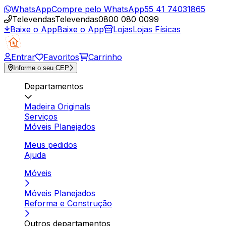
WhatsApp
Compre pelo WhatsApp
55 41 74031865
Televendas
Televendas
0800 080 0099
Baixe o App
Baixe o App
Lojas
Lojas Físicas
Entrar
Favoritos
Carrinho
Informe o seu CEP
Departamentos
Madeira Originals
Serviços
Móveis Planejados
Meus pedidos
Ajuda
Móveis
Móveis Planejados
Reforma e Construção
Outros departamentos