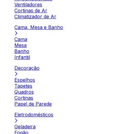
Ventiladores
Cortinas de Ar
Climatizador de Ar
Cama, Mesa e Banho
Cama
Mesa
Banho
Infantil
Decoração
Espelhos
Tapetes
Quadros
Cortinas
Papel de Parede
Eletrodomésticos
Geladeira
Fogão