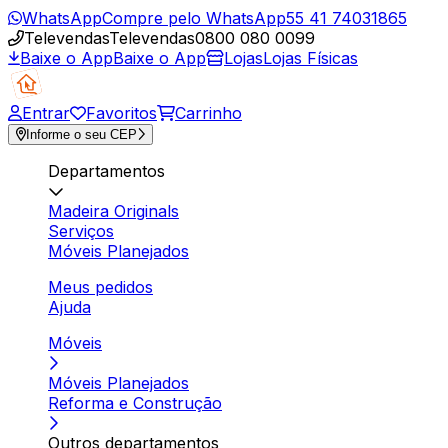
WhatsApp
Compre pelo WhatsApp
55 41 74031865
Televendas
Televendas
0800 080 0099
Baixe o App
Baixe o App
Lojas
Lojas Físicas
Entrar
Favoritos
Carrinho
Informe o seu CEP
Departamentos
Madeira Originals
Serviços
Móveis Planejados
Meus pedidos
Ajuda
Móveis
Móveis Planejados
Reforma e Construção
Outros departamentos