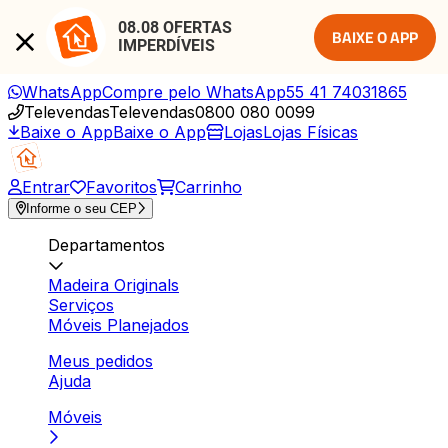
08.08 OFERTAS 
BAIXE O APP
IMPERDÍVEIS
WhatsApp
Compre pelo WhatsApp
55 41 74031865
Televendas
Televendas
0800 080 0099
Baixe o App
Baixe o App
Lojas
Lojas Físicas
Entrar
Favoritos
Carrinho
Informe o seu CEP
Departamentos
Madeira Originals
Serviços
Móveis Planejados
Meus pedidos
Ajuda
Móveis