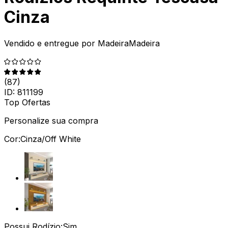
Cinza
Vendido e entregue por
MadeiraMadeira
(
87
)
ID:
811199
Top Ofertas
Personalize sua compra
Cor:
Cinza/Off White
Possui Rodízio:
Sim