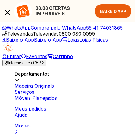
08.08 OFERTAS 
BAIXE O APP
IMPERDÍVEIS
WhatsApp
Compre pelo WhatsApp
55 41 74031865
Televendas
Televendas
0800 080 0099
Baixe o App
Baixe o App
Lojas
Lojas Físicas
Entrar
Favoritos
Carrinho
Informe o seu CEP
Departamentos
Madeira Originals
Serviços
Móveis Planejados
Meus pedidos
Ajuda
Móveis