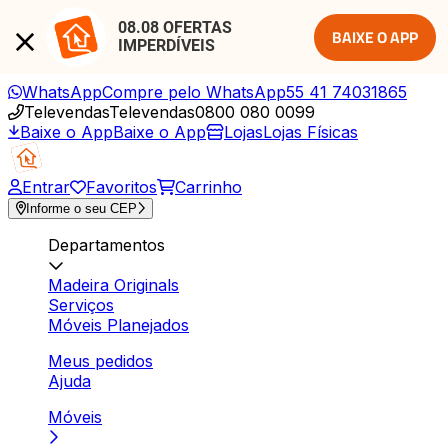
08.08 OFERTAS 
BAIXE O APP
IMPERDÍVEIS
WhatsApp
Compre pelo WhatsApp
55 41 74031865
Televendas
Televendas
0800 080 0099
Baixe o App
Baixe o App
Lojas
Lojas Físicas
Entrar
Favoritos
Carrinho
Informe o seu CEP
Departamentos
Madeira Originals
Serviços
Móveis Planejados
Meus pedidos
Ajuda
Móveis