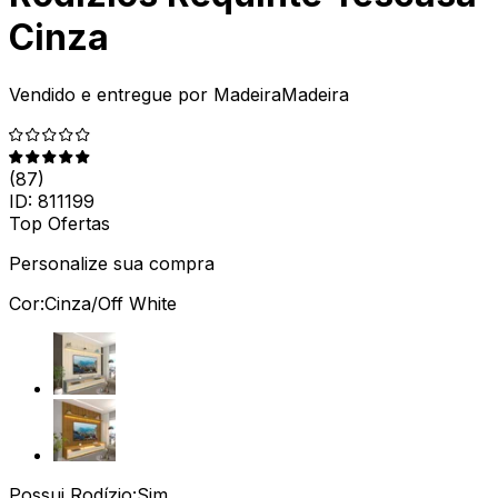
Cinza
Vendido e entregue por
MadeiraMadeira
(
87
)
ID:
811199
Top Ofertas
Personalize sua compra
Cor:
Cinza/Off White
Possui Rodízio:
Sim