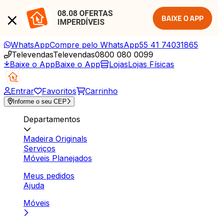
08.08 OFERTAS 
BAIXE O APP
IMPERDÍVEIS
WhatsApp
Compre pelo WhatsApp
55 41 74031865
Televendas
Televendas
0800 080 0099
Baixe o App
Baixe o App
Lojas
Lojas Físicas
Entrar
Favoritos
Carrinho
Informe o seu CEP
Departamentos
Madeira Originals
Serviços
Móveis Planejados
Meus pedidos
Ajuda
Móveis