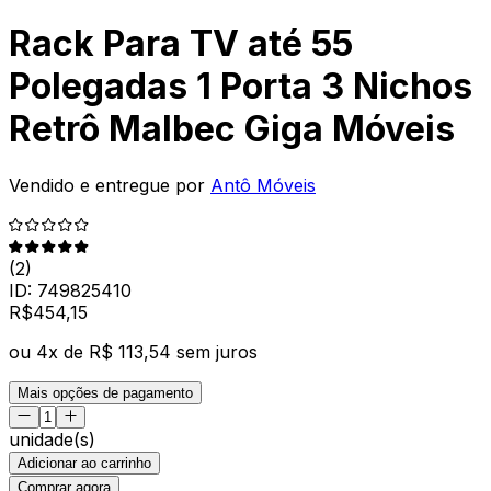
Rack Para TV até 55
Polegadas 1 Porta 3 Nichos
Retrô Malbec Giga Móveis
Vendido e entregue por
Antô Móveis
(
2
)
ID:
749825410
R$
454
,
15
ou
4
x de
R$ 113,54
sem juros
Mais opções de pagamento
unidade(s)
Adicionar ao carrinho
Comprar agora