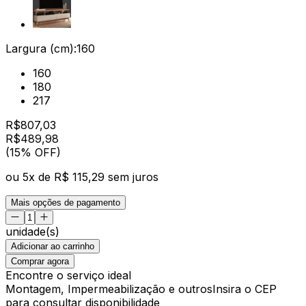
Largura (cm):
160
160
180
217
R$
807,03
R$
489
,
98
(15% OFF)
ou
5
x de
R$ 115,29
sem juros
Mais opções de pagamento
unidade(s)
Adicionar ao carrinho
Comprar agora
Encontre o serviço ideal
Montagem, Impermeabilização e outros
Insira o CEP
para consultar disponibilidade