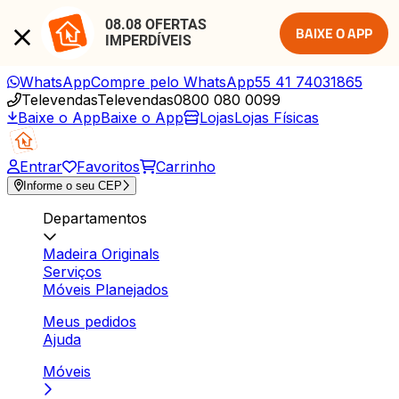
08.08 OFERTAS 
BAIXE O APP
IMPERDÍVEIS
WhatsApp
Compre pelo WhatsApp
55 41 74031865
Televendas
Televendas
0800 080 0099
Baixe o App
Baixe o App
Lojas
Lojas Físicas
Entrar
Favoritos
Carrinho
Informe o seu CEP
Departamentos
Madeira Originals
Serviços
Móveis Planejados
Meus pedidos
Ajuda
Móveis