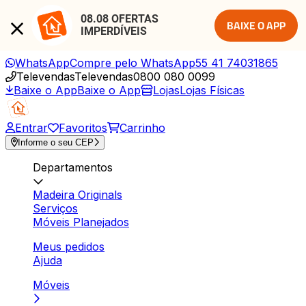
08.08 OFERTAS 
BAIXE O APP
IMPERDÍVEIS
WhatsApp
Compre pelo WhatsApp
55 41 74031865
Televendas
Televendas
0800 080 0099
Baixe o App
Baixe o App
Lojas
Lojas Físicas
Entrar
Favoritos
Carrinho
Informe o seu CEP
Departamentos
Madeira Originals
Serviços
Móveis Planejados
Meus pedidos
Ajuda
Móveis