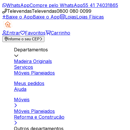
WhatsApp
Compre pelo WhatsApp
55 41 74031865
Televendas
Televendas
0800 080 0099
Baixe o App
Baixe o App
Lojas
Lojas Físicas
Entrar
Favoritos
Carrinho
Informe o seu CEP
Departamentos
Madeira Originals
Serviços
Móveis Planejados
Meus pedidos
Ajuda
Móveis
Móveis Planejados
Reforma e Construção
Outros departamentos