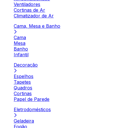
Ventiladores
Cortinas de Ar
Climatizador de Ar
Cama, Mesa e Banho
Cama
Mesa
Banho
Infantil
Decoração
Espelhos
Tapetes
Quadros
Cortinas
Papel de Parede
Eletrodomésticos
Geladeira
Fogão