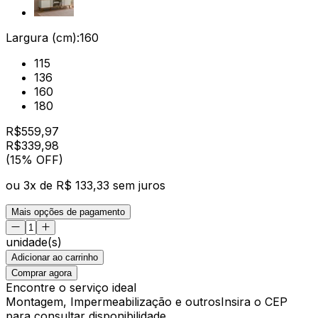
Largura (cm):
160
115
136
160
180
R$
559,97
R$
339
,
98
(15% OFF)
ou
3
x de
R$ 133,33
sem juros
Mais opções de pagamento
unidade(s)
Adicionar ao carrinho
Comprar agora
Encontre o serviço ideal
Montagem, Impermeabilização e outros
Insira o CEP
para consultar disponibilidade