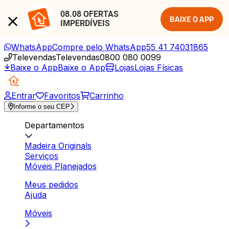
08.08 OFERTAS 
BAIXE O APP
IMPERDÍVEIS
WhatsApp
Compre pelo WhatsApp
55 41 74031865
Televendas
Televendas
0800 080 0099
Baixe o App
Baixe o App
Lojas
Lojas Físicas
Entrar
Favoritos
Carrinho
Informe o seu CEP
Departamentos
Madeira Originals
Serviços
Móveis Planejados
Meus pedidos
Ajuda
Móveis