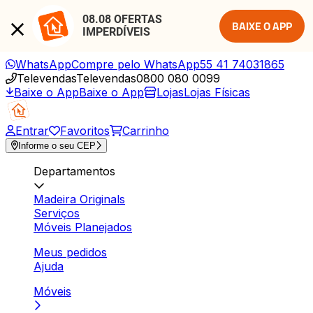
08.08 OFERTAS 
BAIXE O APP
IMPERDÍVEIS
WhatsApp
Compre pelo WhatsApp
55 41 74031865
Televendas
Televendas
0800 080 0099
Baixe o App
Baixe o App
Lojas
Lojas Físicas
Entrar
Favoritos
Carrinho
Informe o seu CEP
Departamentos
Madeira Originals
Serviços
Móveis Planejados
Meus pedidos
Ajuda
Móveis