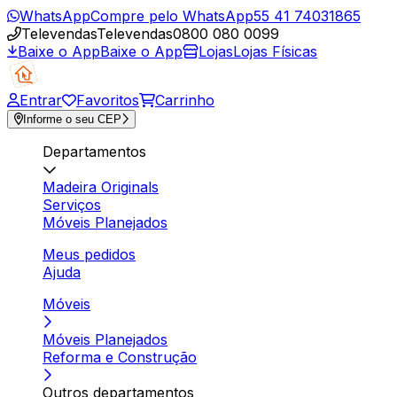
WhatsApp
Compre pelo WhatsApp
55 41 74031865
Televendas
Televendas
0800 080 0099
Baixe o App
Baixe o App
Lojas
Lojas Físicas
Entrar
Favoritos
Carrinho
Informe o seu CEP
Departamentos
Madeira Originals
Serviços
Móveis Planejados
Meus pedidos
Ajuda
Móveis
Móveis Planejados
Reforma e Construção
Outros departamentos