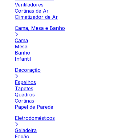
Ventiladores
Cortinas de Ar
Climatizador de Ar
Cama, Mesa e Banho
Cama
Mesa
Banho
Infantil
Decoração
Espelhos
Tapetes
Quadros
Cortinas
Papel de Parede
Eletrodomésticos
Geladeira
Fogão