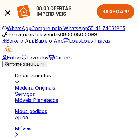
08.08 OFERTAS 
BAIXE O APP
IMPERDÍVEIS
WhatsApp
Compre pelo WhatsApp
55 41 74031865
Televendas
Televendas
0800 080 0099
Baixe o App
Baixe o App
Lojas
Lojas Físicas
Entrar
Favoritos
Carrinho
Informe o seu CEP
Departamentos
Madeira Originals
Serviços
Móveis Planejados
Meus pedidos
Ajuda
Móveis