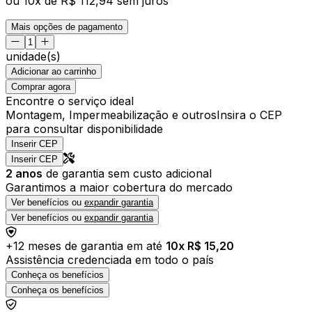
ou
10
x de
R$ 112,94
sem juros
Mais opções de pagamento
unidade(s)
Adicionar ao carrinho
Comprar agora
Encontre o serviço ideal
Montagem, Impermeabilização e outros
Insira o CEP
para consultar disponibilidade
Inserir CEP
Inserir CEP
2
anos
de garantia sem custo adicional
Garantimos a maior cobertura do mercado
Ver benefícios ou
expandir garantia
Ver benefícios ou
expandir garantia
+
12
meses de garantia em até
10
x R$
15,20
Assistência credenciada em todo o país
Conheça os benefícios
Conheça os benefícios