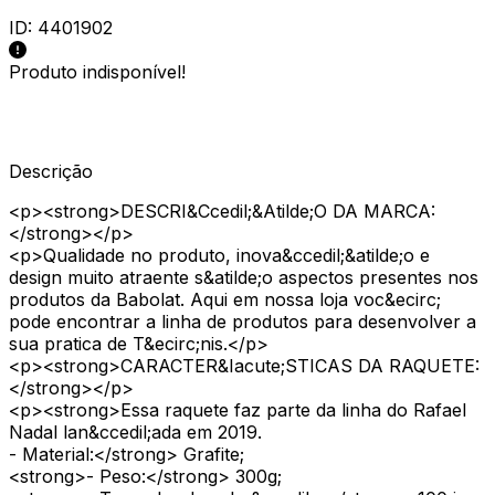
ID:
4401902
Produto indisponível!
Descrição
<p><strong>DESCRI&Ccedil;&Atilde;O DA MARCA:
</strong></p>
<p>Qualidade no produto, inova&ccedil;&atilde;o e
design muito atraente s&atilde;o aspectos presentes nos
produtos da Babolat. Aqui em nossa loja voc&ecirc;
pode encontrar a linha de produtos para desenvolver a
sua pratica de T&ecirc;nis.</p>
<p><strong>CARACTER&Iacute;STICAS DA RAQUETE:
</strong></p>
<p><strong>Essa raquete faz parte da linha do Rafael
Nadal lan&ccedil;ada em 2019.
- Material:</strong> Grafite;
<strong>- Peso:</strong> 300g;