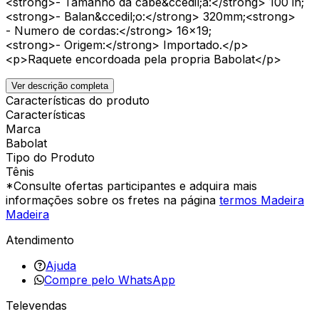
<strong>- Tamanho da cabe&ccedil;a:</strong> 100 in;
<strong>- Balan&ccedil;o:</strong> 320mm;<strong>
- Numero de cordas:</strong> 16x19;
<strong>- Origem:</strong> Importado.</p>
<p>Raquete encordoada pela propria Babolat</p>
Ver descrição completa
Características do produto
Características
Marca
Babolat
Tipo do Produto
Tênis
*Consulte ofertas participantes e adquira mais
informações sobre os fretes na página
termos Madeira
Madeira
Atendimento
Ajuda
Compre pelo WhatsApp
Televendas