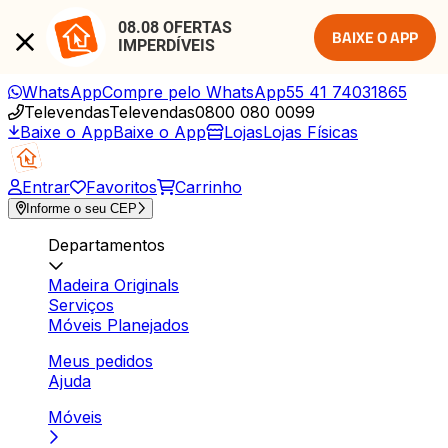
08.08 OFERTAS 
BAIXE O APP
IMPERDÍVEIS
WhatsApp
Compre pelo WhatsApp
55 41 74031865
Televendas
Televendas
0800 080 0099
Baixe o App
Baixe o App
Lojas
Lojas Físicas
Entrar
Favoritos
Carrinho
Informe o seu CEP
Departamentos
Madeira Originals
Serviços
Móveis Planejados
Meus pedidos
Ajuda
Móveis