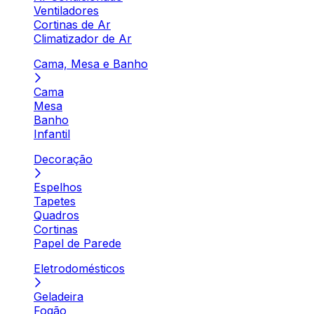
Ventiladores
Cortinas de Ar
Climatizador de Ar
Cama, Mesa e Banho
Cama
Mesa
Banho
Infantil
Decoração
Espelhos
Tapetes
Quadros
Cortinas
Papel de Parede
Eletrodomésticos
Geladeira
Fogão