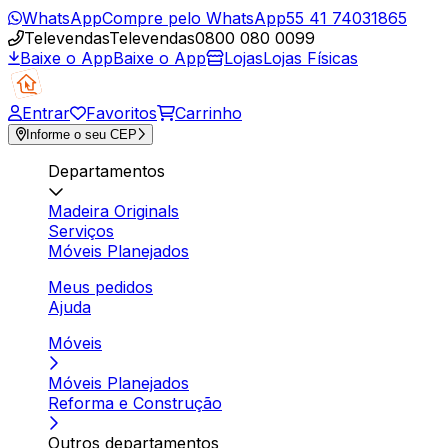
WhatsApp
Compre pelo WhatsApp
55 41 74031865
Televendas
Televendas
0800 080 0099
Baixe o App
Baixe o App
Lojas
Lojas Físicas
Entrar
Favoritos
Carrinho
Informe o seu CEP
Departamentos
Madeira Originals
Serviços
Móveis Planejados
Meus pedidos
Ajuda
Móveis
Móveis Planejados
Reforma e Construção
Outros departamentos