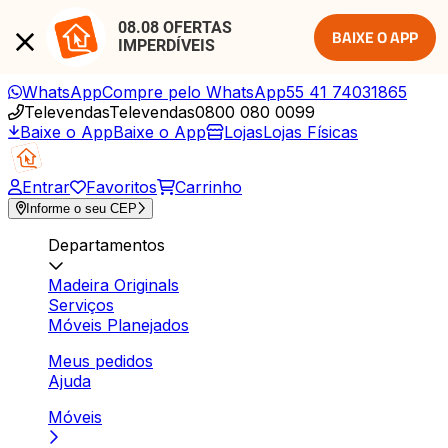
08.08 OFERTAS 
BAIXE O APP
IMPERDÍVEIS
WhatsApp
Compre pelo WhatsApp
55 41 74031865
Televendas
Televendas
0800 080 0099
Baixe o App
Baixe o App
Lojas
Lojas Físicas
Entrar
Favoritos
Carrinho
Informe o seu CEP
Departamentos
Madeira Originals
Serviços
Móveis Planejados
Meus pedidos
Ajuda
Móveis